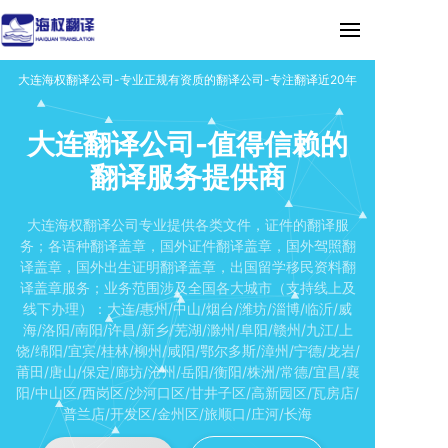
大连海权翻译公司-专业正规有资质的翻译公司-专注翻译近20年
大连翻译公司-值得信赖的
翻译服务提供商
大连海权翻译公司专业提供各类文件，证件的翻译服
务；各语种翻译盖章，国外证件翻译盖章，国外驾照翻
译盖章，国外出生证明翻译盖章，出国留学移民资料翻
译盖章服务；业务范围涉及全国各大城市（支持线上及
线下办理）：大连/惠州/中山/烟台/潍坊/淄博/临沂/威
海/洛阳/南阳/许昌/新乡/芜湖/滁州/阜阳/赣州/九江/上
饶/绵阳/宜宾/桂林/柳州/咸阳/鄂尔多斯/漳州/宁德/龙岩/
莆田/唐山/保定/廊坊/沧州/岳阳/衡阳/株洲/常德/宜昌/襄
阳/中山区/西岗区/沙河口区/甘井子区/高新园区/瓦房店/
普兰店/开发区/金州区/旅顺口/庄河/长海