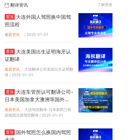
翻译资讯
了解更多
大连外国人驾照换中国驾
置顶
照流程
最新资讯
/ 2025-01-01
大连美国出生证明海牙认
置顶
证翻译
最新资讯
大连翻译公司美国出生证明翻
译
/ 2025-01-01
大连车管所认可翻译公司-
置顶
日本美国加拿大澳洲等国外驾
照翻译
最新资讯
大连驾照翻译-日本新西兰韩
国德国法国驾照翻译
/ 2025-01-01
国外驾照怎么换国内驾照
置顶
大连