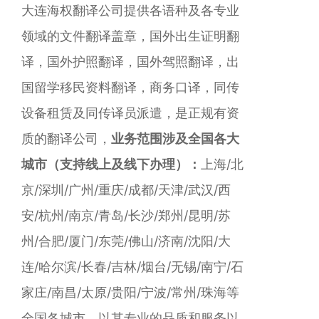
大连海权翻译公司提供各语种及各专业
领域的文件翻译盖章，国外出生证明翻
译，国外护照翻译，国外驾照翻译，出
国留学移民资料翻译，商务口译，同传
设备租赁及同传译员派遣，是正规有资
质的翻译公司，
业务范围涉及全国各大
城市（支持线上及线下办理）：
上海/北
京/深圳/广州/重庆/成都/天津/武汉/西
安/杭州/南京/青岛/长沙/郑州/昆明/苏
州/合肥/厦门/东莞/佛山/济南/沈阳/大
连/哈尔滨/长春/吉林/烟台/无锡/南宁/石
家庄/南昌/太原/贵阳/宁波/常州/珠海等
全国各城市。以其专业的品质和服务以