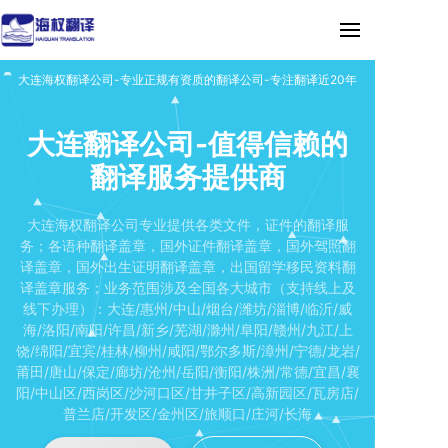
大连海权翻译公司-专业正规有资质的翻译公司-专注翻译近20年
大连翻译公司-值得信赖的
翻译服务提供商
大连海权翻译公司专业提供各类文件，证件的翻译服
务；各语种翻译盖章，国外证件翻译盖章，国外驾照翻
译盖章，国外出生证明翻译盖章，出国留学移民资料翻
译盖章服务；业务范围涉及全国各大城市（支持线上及
线下办理）：大连/惠州/中山/烟台/潍坊/淄博/临沂/威
海/洛阳/南阳/许昌/新乡/芜湖/滁州/阜阳/赣州/九江/上
饶/绵阳/宜宾/桂林/柳州/咸阳/鄂尔多斯/漳州/宁德/龙岩/
莆田/唐山/保定/廊坊/沧州/岳阳/衡阳/株洲/常德/宜昌/襄
阳/中山区/西岗区/沙河口区/甘井子区/高新园区/瓦房店/
普兰店/开发区/金州区/旅顺口/庄河/长海