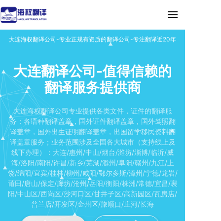
大连海权翻译公司-专业正规有资质的翻译公司-专注翻译近20年
大连翻译公司-值得信赖的
翻译服务提供商
大连海权翻译公司专业提供各类文件，证件的翻译服
务；各语种翻译盖章，国外证件翻译盖章，国外驾照翻
译盖章，国外出生证明翻译盖章，出国留学移民资料翻
译盖章服务；业务范围涉及全国各大城市（支持线上及
线下办理）：大连/惠州/中山/烟台/潍坊/淄博/临沂/威
海/洛阳/南阳/许昌/新乡/芜湖/滁州/阜阳/赣州/九江/上
饶/绵阳/宜宾/桂林/柳州/咸阳/鄂尔多斯/漳州/宁德/龙岩/
莆田/唐山/保定/廊坊/沧州/岳阳/衡阳/株洲/常德/宜昌/襄
阳/中山区/西岗区/沙河口区/甘井子区/高新园区/瓦房店/
普兰店/开发区/金州区/旅顺口/庄河/长海