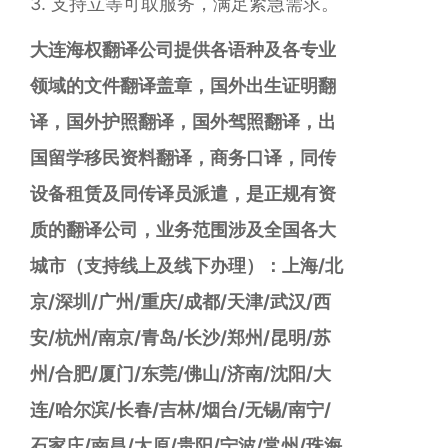
3. 支持立等可取服务，满足紧急需求。
大连海权翻译公司提供各语种及各专业
领域的文件翻译盖章，国外出生证明翻
译，国外护照翻译，国外驾照翻译，出
国留学移民资料翻译，商务口译，同传
设备租赁及同传译员派遣，是正规有资
质的翻译公司，
业务范围涉及全国各大
城市（支持线上及线下办理）：
上海/北
京/深圳/广州/重庆/成都/天津/武汉/西
安/杭州/南京/青岛/长沙/郑州/昆明/苏
州/合肥/厦门/东莞/佛山/济南/沈阳/大
连/哈尔滨/长春/吉林/烟台/无锡/南宁/
石家庄/南昌/太原/贵阳/宁波/常州/珠海