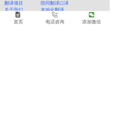
翻译项目
陪同翻译口译
关于我们
本地化翻译
行业解决方案
同声传译
首页
电话咨询
添加微信
翻译资讯
国外驾照翻译
资费标准
国外出生证明翻译
联系我们
外国人工作签证资料翻译
友情链接
大连翻译公司
海权翻译淘宝店
大连海权翻译公司
深圳翻译公司
大连正规翻译公司
北京翻译公司
大连专业翻译公司
广州翻译公司
大连开发区翻译公司
大连金普新区翻译公司
大连有资质的翻译公司
聯絡我們
地
辽宁省大连市沙河口区如意街24号罗斯