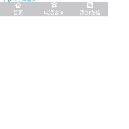
医学文件翻译
服务地区
首页
电话咨询
添加微信
大连海权翻译公司以其专业的品质、专业的服务以及良
好的沟通与合作赢得了客户的信任和好评。在未来，我
们将继续秉承“客户至上”的原则，不断创新和完善服务
体系，为全球客户提供更加专业、高效、可靠的翻译服
务。
快速导航
首页
翻译领域
国外驾照翻译
同声传译
翻译语种
国外出生证明
翻译报价
国外护照翻译