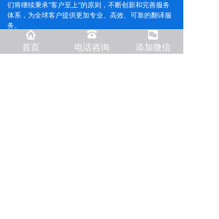
们将继续秉承“客户至上”的原则，不断创新和完善服务
体系，为全球客户提供更加专业、高效、可靠的翻译服
务。
首页
电话咨询
添加微信
快速导航
首页
翻译领域
国外驾照翻译
同声传译
翻译语种
国外出生证明
翻译报价
国外护照翻译
翻译流程
国外证件翻译
质量保障
出国留学资料
合同下载
移民资料翻译
付款方式
友情链接
大连翻译公司
大连正规翻译公司
海权翻译淘宝店
大连正规翻译
大连开发区翻译公司